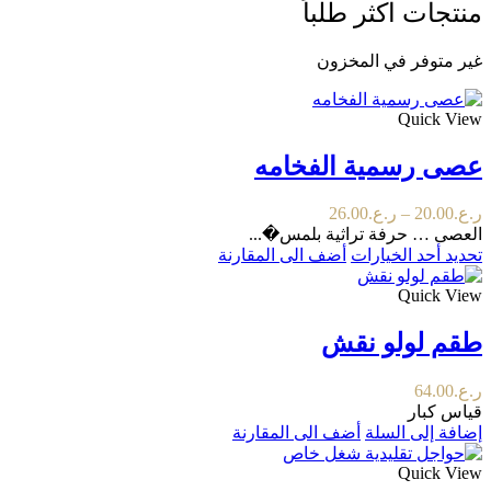
منتجات اكثر طلباً
غير متوفر في المخزون
Quick View
عصى رسمية الفخامه
نطاق
ر.ع.
20.00
–
ر.ع.
26.00
السعر:
العصى … حرفة تراثية بلمس�...
هناك
من
تحديد أحد الخيارات
أضف الى المقارنة
العديد
Quick View
من
خلال
الأشكال
المختلفة
طقم لولو نقش
لهذا
المنتج.
ر.ع.
64.00
يمكن
قياس كبار
اختيار
إضافة إلى السلة
أضف الى المقارنة
الخيارات
على
Quick View
صفحة