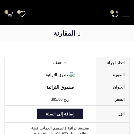
0
0
1
المقارنة
حذف
اتخاذ اجراء
الصورة
العنوان
صندوق التراثية
السعر
ر.ع.
395.00
إضافة إلى السلة
الزر
صندوق تراثية } تصميم العماني فضة
خالص عيار 925 الاصدار الجديد ⭐️