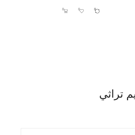
0
0
0
 تراثي